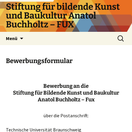
Zum
Stiftung für bildende Kunst
Inhalt
und Baukultur Anatol
springen
Buchholtz – FUX
Suchen
Menü
nach:
Bewerbungsformular
Bewerbung an die
Stiftung für Bildende Kunst und Baukultur
Anatol Buchholtz – Fux
über die Postanschrift:
Technische Universität Braunschweig