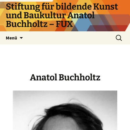
Zum
Stiftung für bildende Kunst
Inhalt
und Baukultur Anatol
springen
Buchholtz – FUX
Suchen
Menü
nach:
Anatol Buchholtz