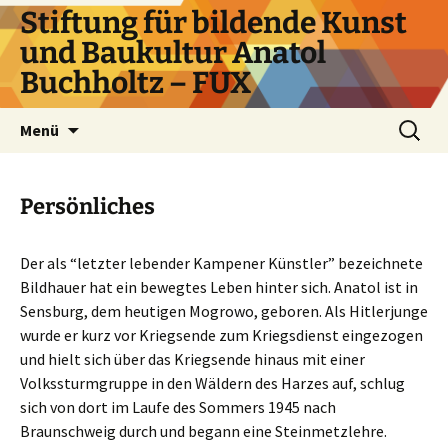
Zum
Stiftung für bildende Kunst
Inhalt
und Baukultur Anatol
springen
Buchholtz – FUX
Suchen
Menü
nach:
Persönliches
Der als “letzter lebender Kampener Künstler” bezeichnete
Bildhauer hat ein bewegtes Leben hinter sich. Anatol ist in
Sensburg, dem heutigen Mogrowo, geboren. Als Hitlerjunge
wurde er kurz vor Kriegsende zum Kriegsdienst eingezogen
und hielt sich über das Kriegsende hinaus mit einer
Volkssturmgruppe in den Wäldern des Harzes auf, schlug
sich von dort im Laufe des Sommers 1945 nach
Braunschweig durch und begann eine Steinmetzlehre.