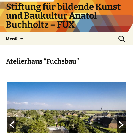
Zum
Stiftung für bildende Kunst
Inhalt
und Baukultur Anatol
springen
Buchholtz – FUX
Suchen
Menü
nach:
Atelierhaus “Fuchsbau”